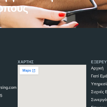
ώπους
ΧΑΡΤΗΣ
ΕΞΕΡΕΥ
Αρχική
Γιατί Εμ
Υπηρεσί
rsing.com
Συχνές 
45
Συνεργά