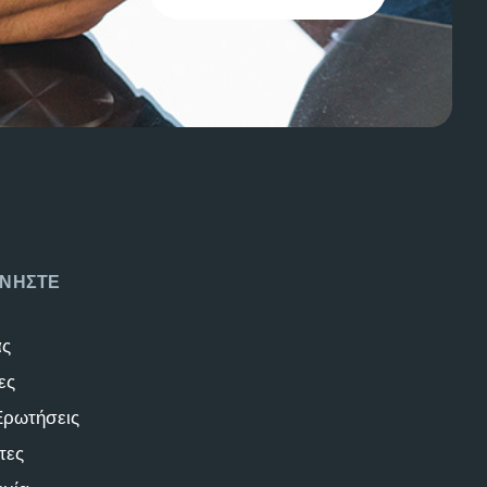
ΝΗΣΤΕ
άς
ες
Ερωτήσεις
τες