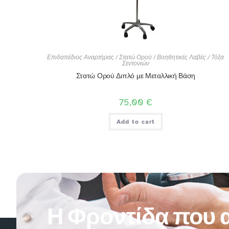
Επιδαπέδιος Αναρτήρας / Στατώ Ορού / Βοηθητικές Λαβές / Τόξα
Σεντονιών
Στατώ Ορού Διπλό με Μεταλλική Βάση
75,00
€
Add to cart
Η Φροντίδα που α