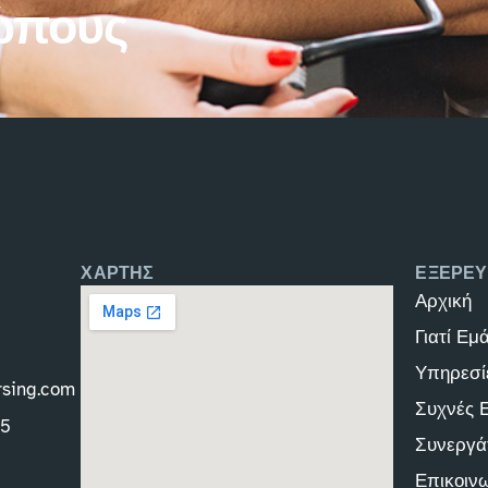
ώπους
ΧΑΡΤΗΣ
ΕΞΕΡΕΥ
Αρχική
Γιατί Εμ
Υπηρεσί
rsing.com
Συχνές 
45
Συνεργά
Επικοιν