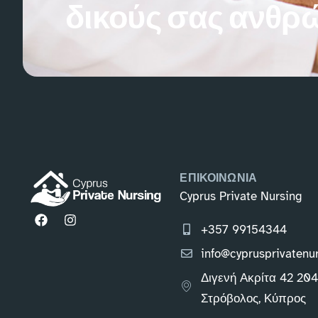
δικούς σας ανθρ
ΕΠΙΚΟΙΝΩΝΙΑ
Cyprus Private Nursing
+357 99154344
info@cyprusprivatenu
Διγενή Ακρίτα 42 20
Στρόβολος, Κύπρος