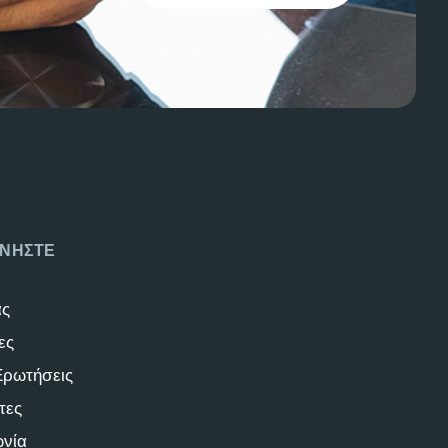
ΝΗΣΤΕ
άς
ες
Ερωτήσεις
τες
ωνία