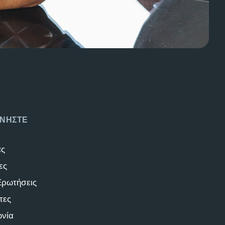
ΝΗΣΤΕ
άς
ες
Ερωτήσεις
τες
ωνία