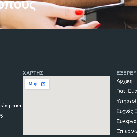
ώπους
ΧΑΡΤΗΣ
ΕΞΕΡΕΥ
Αρχική
Γιατί Εμ
Υπηρεσί
rsing.com
Συχνές 
45
Συνεργά
Επικοιν