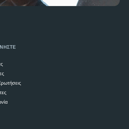
ΝΗΣΤΕ
άς
ες
Ερωτήσεις
τες
ωνία