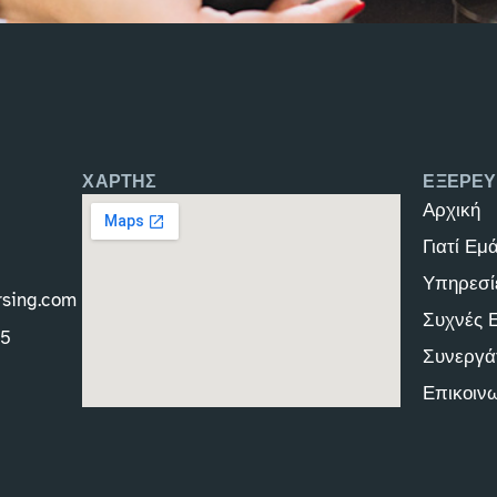
ΧΑΡΤΗΣ
ΕΞΕΡΕΥ
Αρχική
Γιατί Εμ
Υπηρεσί
rsing.com
Συχνές 
45
Συνεργά
Επικοιν