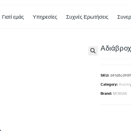
Γιατί εμάς
Υπηρεσίες
Συχνές Ερωτήσεις
Συνερ
Αδιάβροχ
SKU:
d41d8cd98f
Category:
Αναπηρ
Brand:
MOBIAK