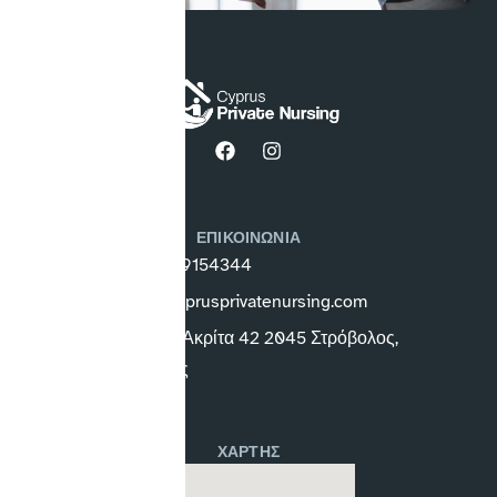
ΕΠΙΚΟΙΝΩΝΙΑ
+357 99154344
info@cyprusprivatenursing.com
Διγενή Ακρίτα 42 2045 Στρόβολος,
Κύπρος
ΧΑΡΤΗΣ