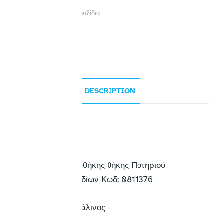
Category:
Αναπηρικά Αμαξίδια
Brand:
MOBIAK
DESCRIPTION
Description
• Δυνατότητα προσθήκης θήκης Ποτηριού
Αναπηρικών Αμαξιδίων Κωδ: 0811376
ΣΚΕΛΕΤΟΣ
Ατσάλινος