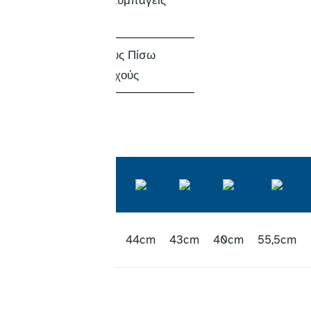
ΜΠΡΟΣΤΑ
5” Συμπαγείς
ΤΡΟΧΟΙ
ΦΡΕΝΑ
Στους Πίσω
Τροχούς
0810120
45cm
44cm
43cm
40cm
55,5cm