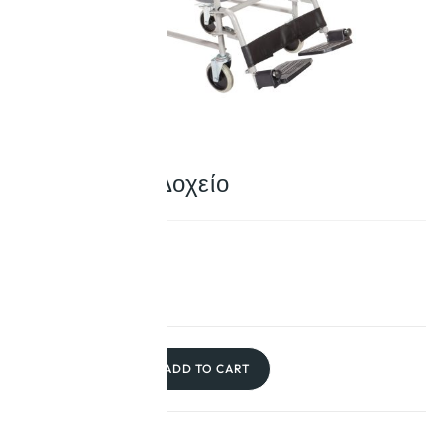
Αμαξίδιο με Δοχείο
175,00
€
3 in stock
-
+
ADD TO CART
SKU:
0810120