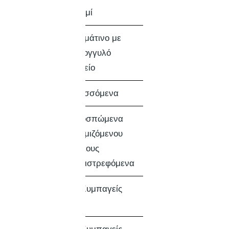
ΧΡΩΜΑ
Ασημί
ΚΑΘΙΣΜΑ
Δερμάτινο με
Στρογγυλό
Δοχείο
ΠΛΑΪΝΑ
Πτυσσόμενα
ΥΠΟΠΟΔΙΑ
Αποσπώμενα
Ρυθμιζόμενου
Μήκους
Περιστρεφόμενα
ΠΙΣΩ
5” Συμπαγείς
ΤΡΟΧΟΙ