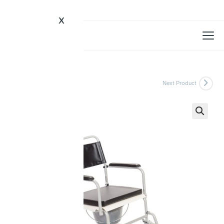
X
Previous Product
Next Product