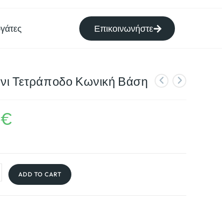
γάτες
Επικοινωνήστε
ι Τετράποδο Κωνική Βάση
0
€
ADD TO CART