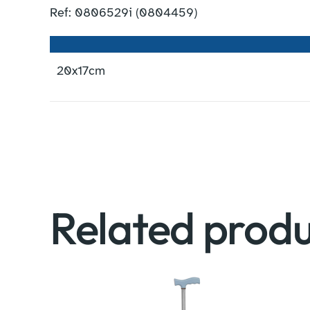
Ref: 0806529i (0804459)
20x17cm
Related produ