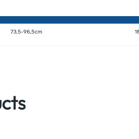
73,5-96,5cm
1
cts