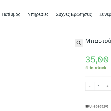
Γιατί εμάς
Υπηρεσίες
Συχνές Ερωτήσεις
Συνερ
Μπαστούν
35,0
4 in stock
-
+
SKU:
0806529I