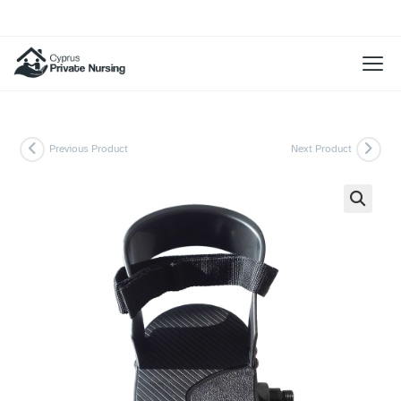
Previous Product
Next Product