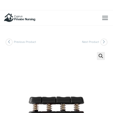
Previous Product
Next Product