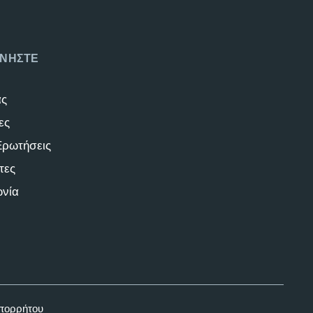
ΝΗΣΤΕ
άς
ες
Ερωτήσεις
τες
ωνία
Απορρήτου