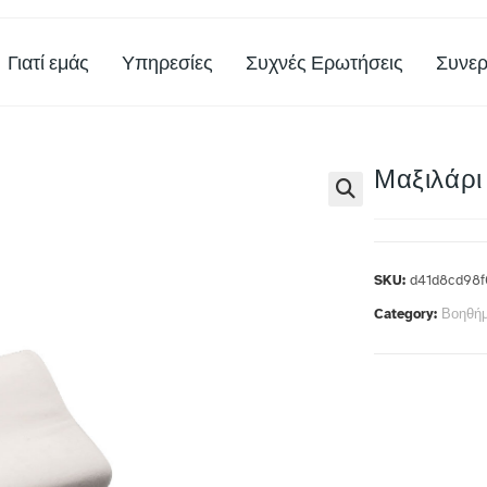
Γιατί εμάς
Υπηρεσίες
Συχνές Ερωτήσεις
Συνερ
Μαξιλάρι
SKU:
d41d8cd98f
Category:
Βοηθήμ