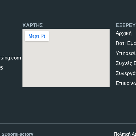
ΧΑΡΤΗΣ
ΕΞΕΡΕΥ
Αρχική
Γιατί Εμ
Υπηρεσί
rsing.com
Συχνές 
45
Συνεργά
Επικοιν
ν
2DoorsFactory
Πολιτική 