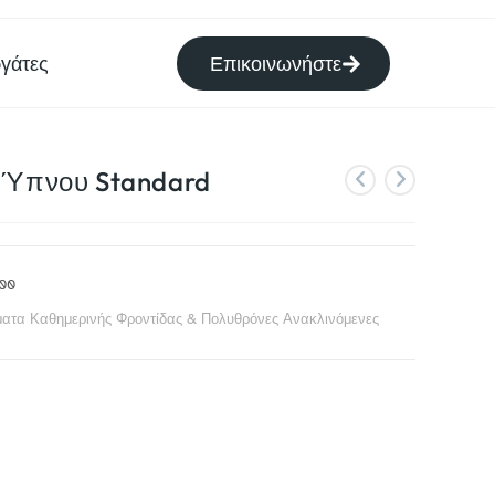
γάτες
Επικοινωνήστε
 Ύπνου Standard
00
ατα Καθημερινής Φροντίδας & Πολυθρόνες Ανακλινόμενες