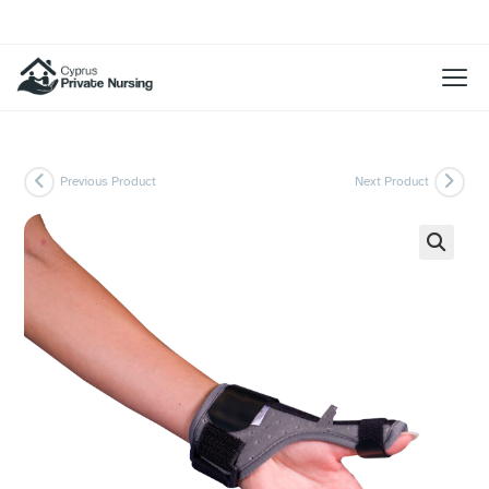
Previous Product
Next Product