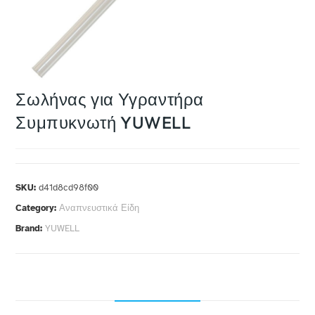
Σωλήνας για Υγραντήρα
Συμπυκνωτή YUWELL
SKU:
d41d8cd98f00
Category:
Αναπνευστικά Είδη
Brand:
YUWELL