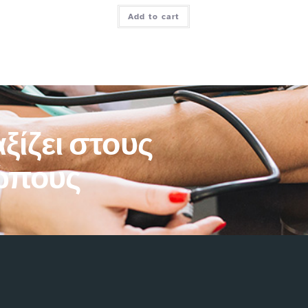
Add to cart
ξίζει στους
ώπους