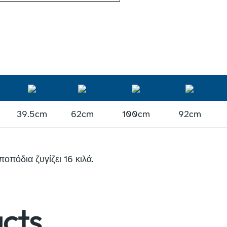
39.5cm
62cm
100cm
92cm
οπόδια ζυγίζει 16 κιλά.
cts