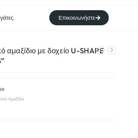
γάτες
Επικοινωνήστε
ό αμαξίδιο με δοχείο U-SHAPE
”
00
ικά Αμαξίδια