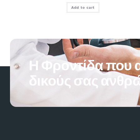
Add to cart
Η Φροντίδα που α
δικούς σας ανθρ