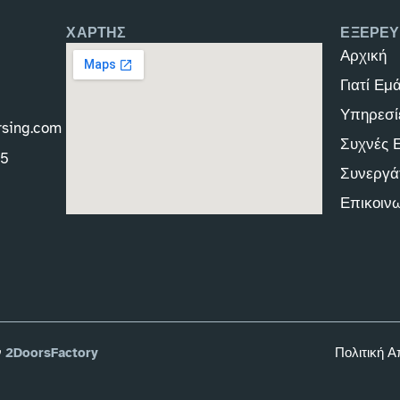
ΧΑΡΤΗΣ
ΕΞΕΡΕΥ
Αρχική
Γιατί Εμ
Υπηρεσί
rsing.com
Συχνές 
45
Συνεργά
Επικοιν
ν
2DoorsFactory
Πολιτική 