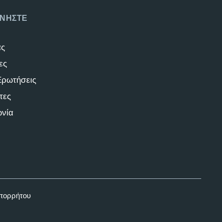
ΝΗΣΤΕ
άς
ες
Ερωτήσεις
τες
ωνία
Απορρήτου