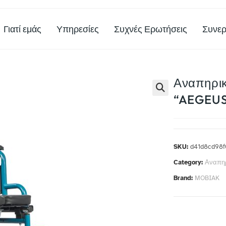
Γιατί εμάς
Υπηρεσίες
Συχνές Ερωτήσεις
Συνερ
Αναπηρικ
“AEGEUS
SKU:
d41d8cd98f
Category:
Αναπηρ
Brand:
MOBIAK