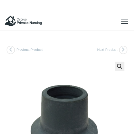
Previous Product
Next Product